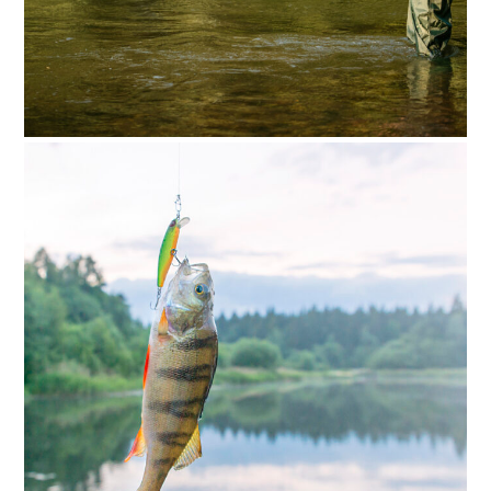
Fisherman fishing in a
forest river
Fisherman in action. Guy is throwing
spoon of fly rod in water and holding part
of it in hand. Man wears special
protection clothes