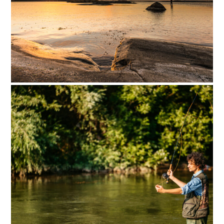
Single mother with her two children
enjoying river fishing
A lone fisherman fishing
in shallow waters at
night..
A lone fisherman fishing in shallow
waters at night.