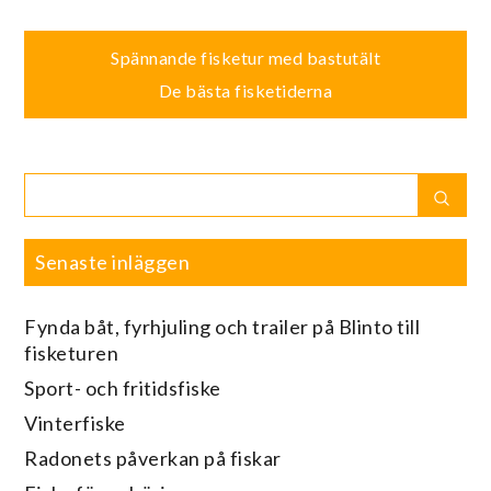
Inläggsnavigering
Spännande fisketur med bastutält
De bästa fisketiderna
Search
Sear
for:
Senaste inläggen
Fynda båt, fyrhjuling och trailer på Blinto till
fisketuren
Sport- och fritidsfiske
Vinterfiske
Radonets påverkan på fiskar