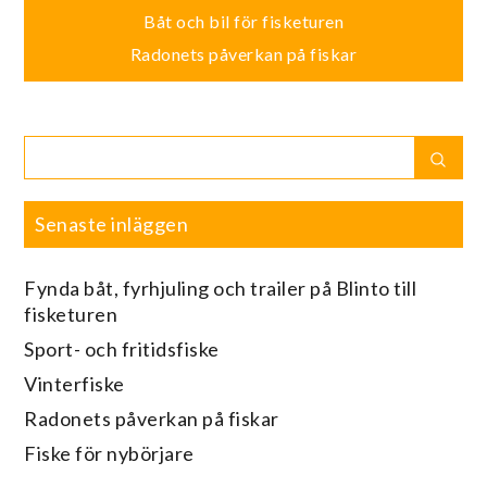
Inläggsnavigering
Båt och bil för fisketuren
Radonets påverkan på fiskar
Search
Sear
for:
Senaste inläggen
Fynda båt, fyrhjuling och trailer på Blinto till
fisketuren
Sport- och fritidsfiske
Vinterfiske
Radonets påverkan på fiskar
Fiske för nybörjare