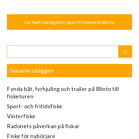
Inläggsnavigering
De fem vanligaste sportfiskemetoderna
Search
Sear
for:
Senaste inläggen
Fynda båt, fyrhjuling och trailer på Blinto till
fisketuren
Sport- och fritidsfiske
Vinterfiske
Radonets påverkan på fiskar
Fiske för nybörjare