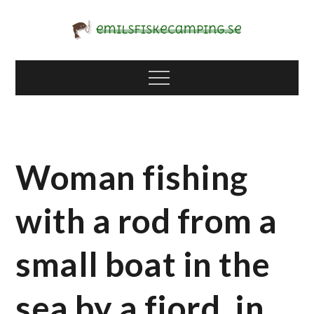
Skip
to
content
emilsfiskecampin
emilsfiskecamping.se – från nybörjare till proffs,
fiske är till för alla!
Menu
g.se
Woman fishing
with a rod from a
small boat in the
sea by a fjord, in